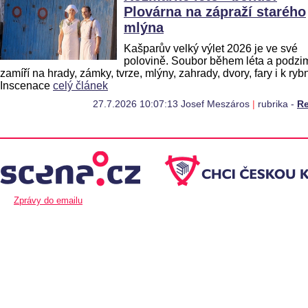
Plovárna na zápraží starého
mlýna
Kašparův velký výlet 2026 je ve své
polovině. Soubor během léta a podzi
zamíří na hrady, zámky, tvrze, mlýny, zahrady, dvory, fary i k ry
Inscenace
celý článek
27.7.2026 10:07:13 Josef Meszáros
|
rubrika -
R
Zprávy do emailu