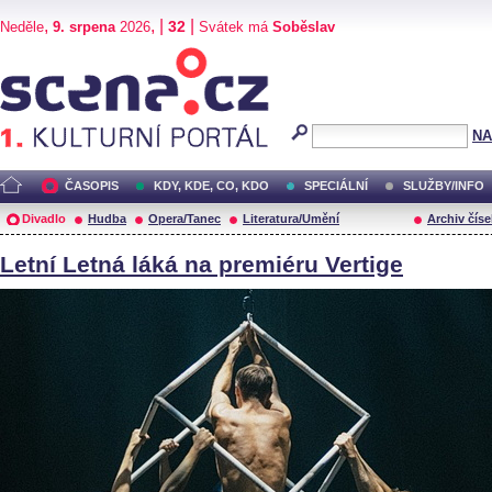
,
, |
|
32
Neděle
9. srpena
2026
Svátek má
Soběslav
Scéna.cz
NA
ČASOPIS
KDY, KDE, CO, KDO
SPECIÁLNÍ
SLUŽBY/INFO
Divadlo
Hudba
Opera/Tanec
Literatura/Umění
Archiv číse
Letní Letná láká na premiéru Vertige