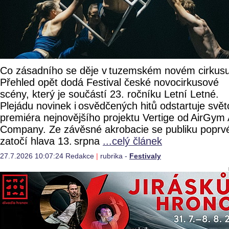
Co zásadního se děje v tuzemském novém cirkus
Přehled opět dodá Festival české novocirkusové
scény, který je součástí 23. ročníku Letní Letné.
Plejádu novinek i osvědčených hitů odstartuje svě
premiéra nejnovějšího projektu Vertige od AirGym 
Company. Ze závěsné akrobacie se publiku poprv
zatočí hlava 13. srpna
...celý článek
27.7.2026 10:07:24 Redakce
|
rubrika -
Festivaly