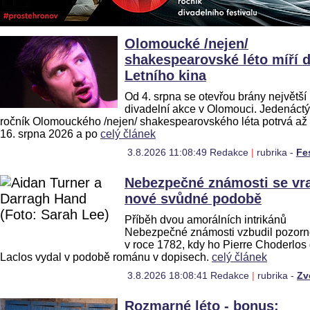
Olomoucké /nejen/
shakespearovské léto míří 
Letního kina
Od 4. srpna se otevřou brány největší
divadelní akce v Olomouci. Jedenáctý
ročník Olomouckého /nejen/ shakespearovského léta potrvá až
16. srpna 2026 a po
celý článek
3.8.2026 11:08:49 Redakce
|
rubrika -
Fe
Nebezpečné známosti se vra
nové svůdné podobě
Příběh dvou amorálních intrikánů
Nebezpečné známosti vzbudil pozorn
v roce 1782, kdy ho Pierre Choderlos
Laclos vydal v podobě románu v dopisech.
celý článek
3.8.2026 18:08:41 Redakce
|
rubrika -
Zv
Rozmarné léto - bonus: